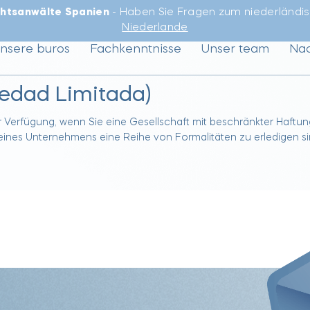
htsanwälte Spanien
- Haben Sie Fragen zum niederländi
Niederlande
nsere buros
Fachkenntnisse
Unser team
Nac
edad Limitada)
 Verfügung, wenn Sie eine Gesellschaft mit beschränkter Haftu
eines Unternehmens eine Reihe von Formalitäten zu erledigen s