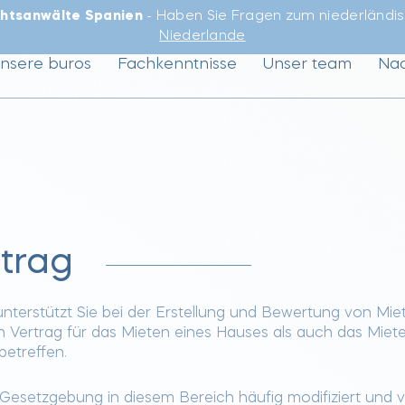
htsanwälte Spanien
- Haben Sie Fragen zum niederländi
Niederlande
nsere buros
Fachkenntnisse
Unser team
Nac
trag
terstützt Sie bei der Erstellung und Bewertung von Miet
 Vertrag für das Mieten eines Hauses als auch das Miet
betreffen.
Gesetzgebung in diesem Bereich häufig modifiziert und ve