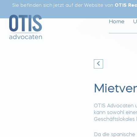
Sie befinden sich jetzt auf der Website von
OTIS Rec
Home
U
Mietver
OTIS Advocaten un
kann sowohl einen
Geschäftslokales 
Da die spanische 