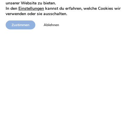
unserer Website zu bieten.
In den
Einstellungen
kannst du erfahren, welche Cookies wir
verwenden oder sie ausschalten.
Zustimmen
Ablehnen
Impressum
Allgemeine
zzrichtlinien
LSSI-CE
Geschäftsbedingungen
© Copyright 2026 OTIS Advocaten