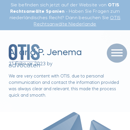
Sie befinden sich jetzt auf der Website von
OTIS
Rechtsanwälte Spanien
- Haben Sie Fragen zum
niederländisches Recht? Dann besuchen Sie
OTIS
Rechtsanwälte Niederlande
A. and P. Jenema
21 Februar 2023
by
We are very content with OTIS, due to personal
communication and contact the information provided
was always clear and relevant, this made the process
quick and smooth.