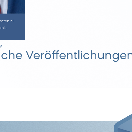
aten.nl
ank-
?
liche Veröffentlichunge