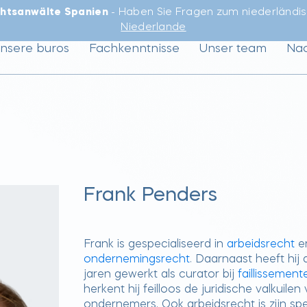
htsanwälte Spanien
- Haben Sie Fragen zum niederländi
Niederlande
nsere buros
Fachkenntnisse
Unser team
Nac
Frank Penders
Frank is gespecialiseerd in
arbeidsrecht
e
ondernemingsrecht
. Daarnaast heeft hij
jaren gewerkt als curator bij
faillissement
herkent hij feilloos de juridische valkuilen
ondernemers. Ook arbeidsrecht is zijn spec