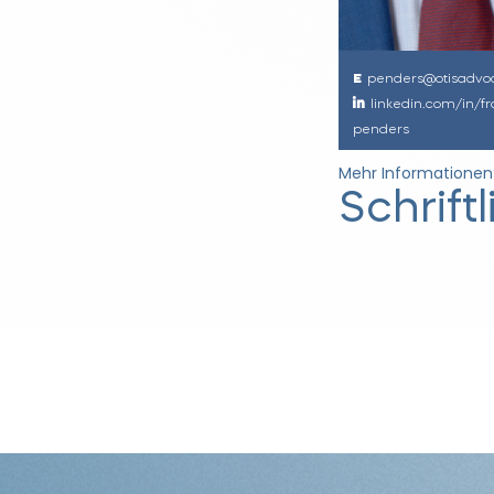
penders@otisadvoc
linkedin.com/in/fr
penders
Mehr Informationen
Schrift