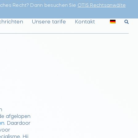
sches Recht? Dann besuchen Sie
OTIS Rechtsanwälte
hrichten
Unsere tarife
Kontakt
n
 de afgelopen
en
. Daardoor
 voor
ialisme. Hij