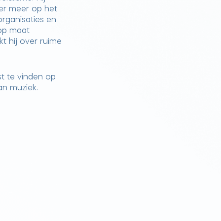
er meer op het
organisaties en
 op maat
 hij over ruime
fst te vinden op
van muziek.