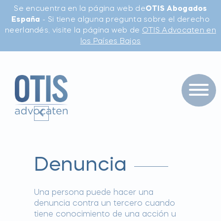
Se encuentra en la página web de
OTIS Abogados
España
- Si tiene alguna pregunta sobre el derecho
neerlandés, visite la página web de
OTIS Advocaten en
los Países Bajos
Denuncia
Una persona puede hacer una
denuncia contra un tercero cuando
tiene conocimiento de una acción u