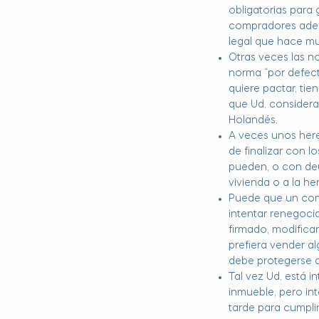
obligatorias para 
compradores adela
legal que hace mu
Otras veces las 
norma “por defect
quiere pactar, tie
que Ud. consider
Holandés.
A veces unos here
de finalizar con l
pueden, o con de
vivienda o a la he
Puede que un comp
intentar renegoci
firmado, modificar
prefiera vender a
debe protegerse d
Tal vez Ud. está i
inmueble, pero in
tarde para cumpli