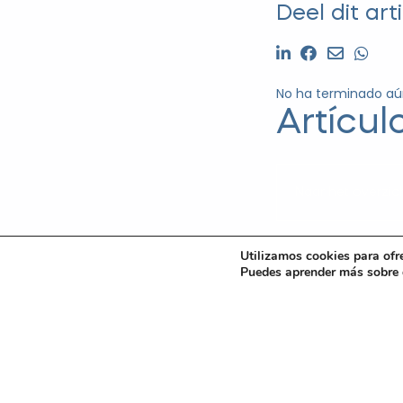
de construcción o re
Deel dit arti
contratos o el uso d
OTIS Advocaten es 
No ha terminado a
Países Bajos y en E
en Derecho neerlan
Artícul
particularidades qu
compraventa en And
Las Islas Baleares.
Naar het overzic
Antes de tomar cual
abogados expertos 
Utilizamos cookies para ofr
Puedes aprender más sobre q