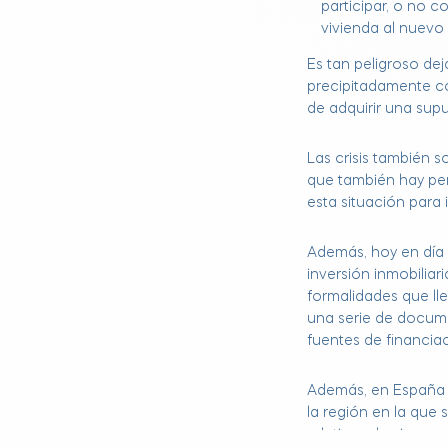
participar, o no 
vivienda al nuevo 
Es tan peligroso dej
precipitadamente 
de adquirir una sup
Las crisis también 
que también hay pe
esta situación para i
Además, hoy en día 
inversión inmobiliar
formalidades que ll
una serie de docume
fuentes de financia
Además, en España 
la región en la que 
relativo a los impues