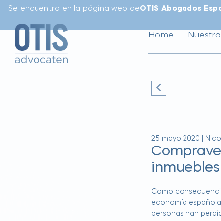
Se encuentra en la página web de
OTIS Abogados Esp
Home
Nuestra
25 mayo 2020
|
Nico
Compraven
inmuebles
Como consecuencia 
economía española 
personas han perdid