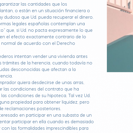
garantizar las cantidades que los
ntan, o están en un situación financiera o
y dudoso que Ud. pueda recuperar el dinero.
normas legales españolas contemplan una
o” que, si Ud. no pacta expresamente lo que
nen el efecto exactamente contrario de lo
a normal de acuerdo con el Derecho
deros intentan vender una vivienda antes
os trámites de la herencia, cuando todavía no
udas desconocidas que afectan a la
rencia.
rador quiera desdecirse de unas arras,
ar las condiciones del contrato que ha
 las condiciones de su hipoteca. Tal vez Ud.
lguna propiedad para obtener liquidez, pero
e reclamaciones posteriores.
nteresado en participar en una subasta de un
tentar participar en ella cuando es demasiado
r con las formalidades imprescindibles para