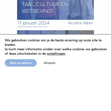
TAAL, CULTUUR EN
WETGEVING!
11 januari 2024
Nicoline Rijken
We gebruiken cookies om je de beste ervaring op onze site te
bieden.
Je kunt meer informatie vinden over welke cookies we gebruiken
of deze uitschakelen in de
instellingen
.
Alles accepteren
Afwijzen
BESCHERM JE DATA EN
VOLDOE AAN
PRIVACYREGELGEVING IN
SPANJE
30 november 2023
Richard Hoffmann