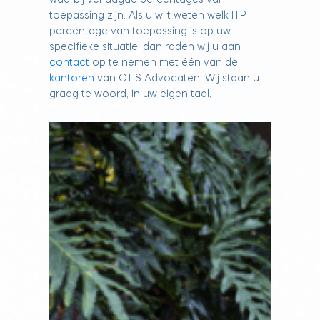
waarbij verlaagde percentages van
toepassing zijn. Als u wilt weten welk ITP-
percentage van toepassing is op uw
specifieke situatie, dan raden wij u aan
contact
op te nemen met één van de
kantoren
van OTIS Advocaten. Wij staan u
graag te woord, in uw eigen taal.