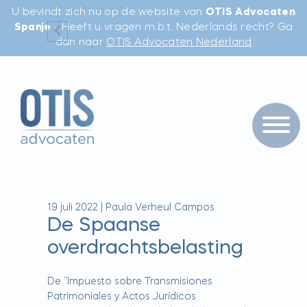
U bevindt zich nu op de website van
OTIS Advocaten
Spanje
- Heeft u vragen m.b.t. Nederlands recht? Ga
dan naar
OTIS Advocaten Nederland
19 juli 2022
|
Paula Verheul Campos
De Spaanse
overdrachtsbelasting
De “Impuesto sobre Transmisiones
Patrimoniales y Actos Jurídicos