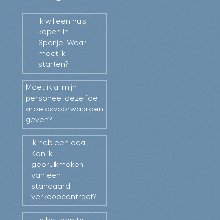
conflicten en staan
u bij in juridische
Ik wil een huis
procedures. Wij
kopen in
Spanje. Waar
begeleiden u van A
moet ik
tot Z bij de
starten?
aankoop van een
woning of de
Moet ik al mijn
personeel dezelfde
oprichting van een
arbeidsvoorwaarden
onderneming in
geven?
Spanje.
Ik heb een deal.
Kan ik
U kunt in het
gebruikmaken
Nederlands met
van een
ons communiceren
standaard
en vanzelfsprekend
verkoopcontract?
is uw belang onze