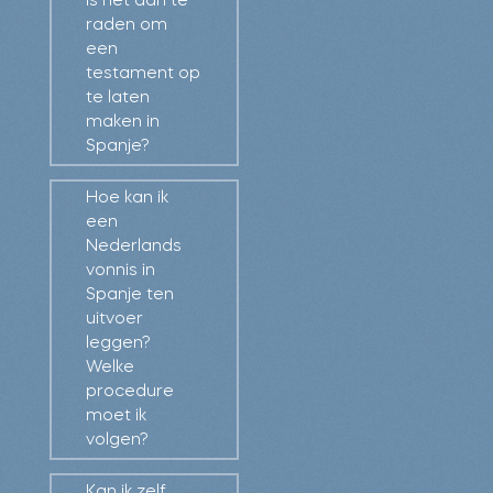
Is het aan te
drijfveer. Dat maakt
raden om
ons al jaren dé
een
juridisch adviseur
testament op
te laten
voor Nederlandse
maken in
bedrijven en
Spanje?
families in Spanje.
Hoe kan ik
een
Stel direct
Nederlands
makkelijk uw
vonnis in
vraag
Spanje ten
uitvoer
leggen?
Welke
procedure
moet ik
volgen?
Kan ik zelf