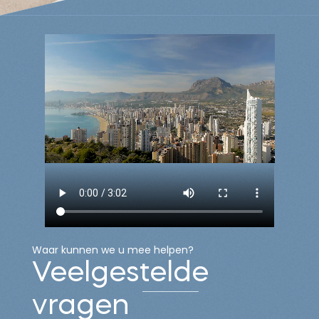
team van 20
collega's en 4
kantoren zijn wij
het grootste
Nederlandse
advocatenkantoor
in Spanje.
Wij zijn specialist in
ondernemingsrecht
, arbeidsrecht,
erfrecht en
onroerend goed.
Waar kunnen we u mee helpen?
Onze advocaten
Veelgestelde
adviseren inzake
vragen
contracten,