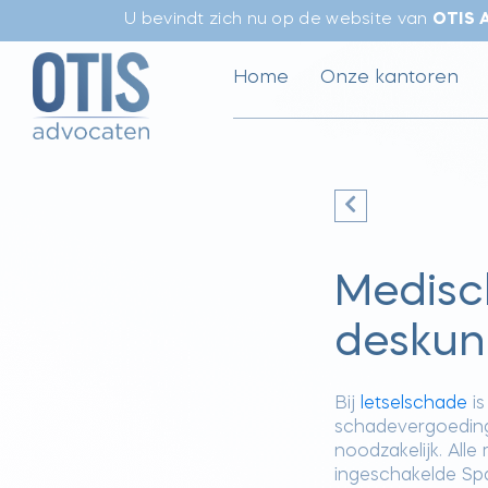
U bevindt zich nu op de website van
OTIS 
Home
Onze kantoren
Medisc
deskun
Bij
letselschade
is
schadevergoeding
noodzakelijk. Al
ingeschakelde S