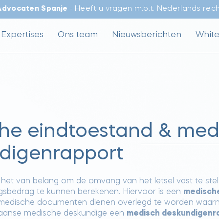
Advocaten Spanje
- Heeft u vragen m.b.t. Nederlands rec
Expertises
Ons team
Nieuwsberichten
Whit
he eindtoestand & med
digenrapport
 het van belang om de omvang van het letsel vast te stel
sbedrag te kunnen berekenen. Hiervoor is een
medisch
le medische documenten dienen overlegd te worden waar
paanse medische deskundige een
medisch deskundigenr