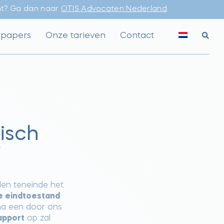
ht? Ga dan naar
OTIS Advocaten Nederland
epapers
Onze tarieven
Contact
isch
len teneinde het
e eindtoestand
na een door ons
apport
op zal