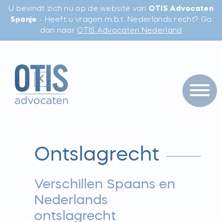
U bevindt zich nu op de website van
OTIS Advocaten
Spanje
- Heeft u vragen m.b.t. Nederlands recht? Ga
dan naar
OTIS Advocaten Nederland
Ontslagrecht
Verschillen Spaans en
Nederlands
ontslagrecht