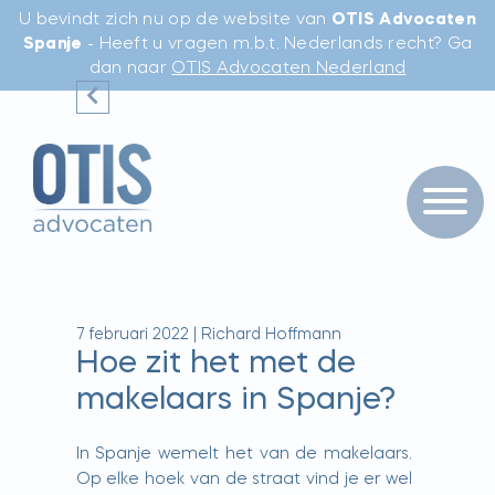
U bevindt zich nu op de website van
OTIS Advocaten
Spanje
- Heeft u vragen m.b.t. Nederlands recht? Ga
dan naar
OTIS Advocaten Nederland
7 februari 2022
|
Richard Hoffmann
Hoe zit het met de
makelaars in Spanje?
In Spanje wemelt het van de makelaars.
Op elke hoek van de straat vind je er wel