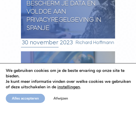
BESCHERM JE DATA EN
VOLDOE AAN
PRIVACYREGELGEVING IN
SPANJE
30 november 2023
Richard Hoffmann
We gebruiken cookies om je de beste ervaring op onze site te
bieden.
Je kunt meer informatie vinden over welke cookies we gebruiken
of deze uitschakelen in de
instellingen
.
HEB JIJ EEN WONING IN
Alles accepteren
Afwijzen
SPANJE? HET IS TIJD VOOR
JE SPAANSE
WONINGAANGIFTE!
20 november 2023
Richard Hoffmann