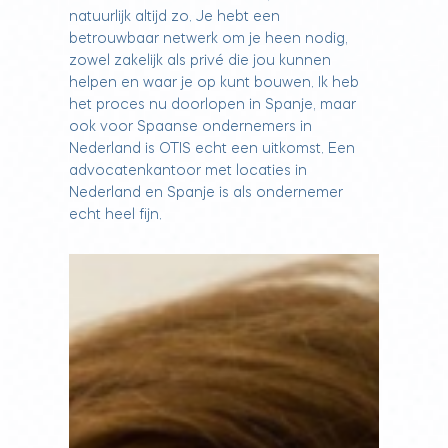
natuurlijk altijd zo. Je hebt een
betrouwbaar netwerk om je heen nodig,
zowel zakelijk als privé die jou kunnen
helpen en waar je op kunt bouwen. Ik heb
het proces nu doorlopen in Spanje, maar
ook voor Spaanse ondernemers in
Nederland is OTIS echt een uitkomst. Een
advocatenkantoor met locaties in
Nederland en Spanje is als ondernemer
echt heel fijn.