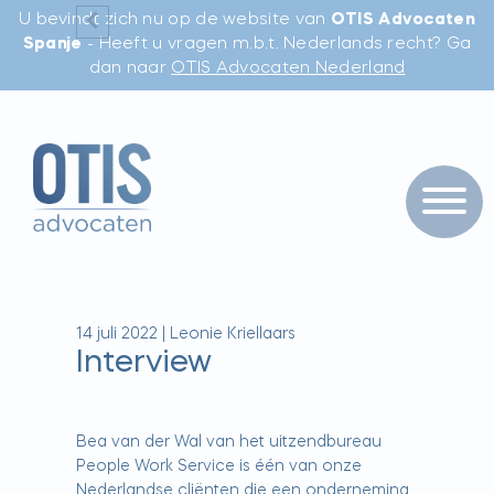
U bevindt zich nu op de website van
OTIS Advocaten
Spanje
- Heeft u vragen m.b.t. Nederlands recht? Ga
dan naar
OTIS Advocaten Nederland
14 juli 2022
|
Leonie Kriellaars
Interview
Bea van der Wal van het uitzendbureau
People Work Service is één van onze
Nederlandse cliënten die een onderneming