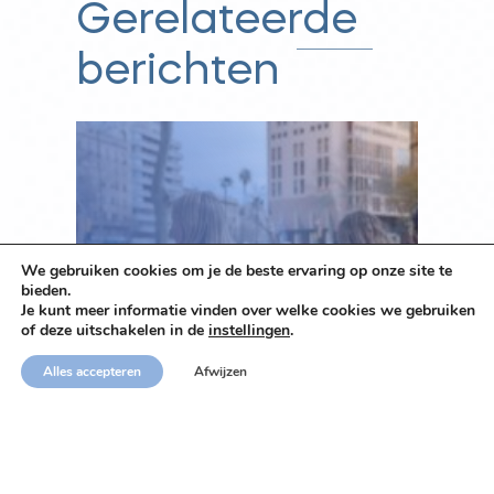
Gerelateerde
berichten
SLIM ZAKEN DOEN IN
We gebruiken cookies om je de beste ervaring op onze site te
SPANJE MET OTIS LEGAL
bieden.
Je kunt meer informatie vinden over welke cookies we gebruiken
GROUP: WIJ BEGRIJPEN DE
of deze uitschakelen in de
instellingen
.
TAAL, CULTUUR EN
Alles accepteren
Afwijzen
WETGEVING!
11 januari 2024
Nicoline Rijken