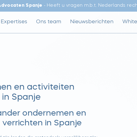
Advocaten Spanje
- Heeft u vragen m.b.t. Nederlands rec
Expertises
Ons team
Nieuwsberichten
Whit
n en activiteiten
 in Spanje
lander ondernemen en
n verrichten in Spanje