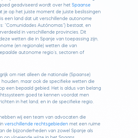
 goed geadviseerd wordt over het
Spaanse
at je op het juiste moment de juiste beslissingen
is een land dat uit verschillende autonome
ans: “Comunidades Autónomas”) bestaat, en
verdeeld in verschillende provincies. Dit
deze wetten die in Spanje van toepassing zijn,
nome (en regionale) wetten die van
bepaalde autonome regio’s, sectoren of
rijk om niet alleen de nationale (Spaanse)
e houden, maar ook de specifieke wetten die
 op een bepaald gebied. Het is aldus van belang
htssysteem goed te kennen voordat men
richten in het land, en in de specifieke regio.
 hebben wij een team van advocaten die
 in
verschillende rechtsgebieden
met een ruime
van de bijzonderheden van zowel Spanje als
n op vloeiende wijze in het Spaans,