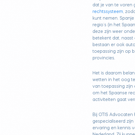
dat je van te voren
rechtssysteem
, zod
kunt nemen. Spanje 
regio’s (in het Spa
deze zijn weer onder
betekent dat, naast 
bestaan er ook auto
toepassing zijn op 
provincies.
Het is daarom belang
wetten in het oog t
van toepassing zijn
om het Spaanse rec
activiteiten gaat ver
Bij OTIS Advocaten
gespecialiseerd zijn
ervaring en kennis 
Nederland. Zij kunne