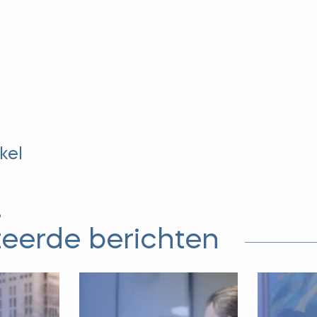
kel
?
teerde berichten