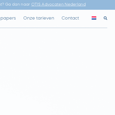
ht? Ga dan naar
OTIS Advocaten Nederland
epapers
Onze tarieven
Contact