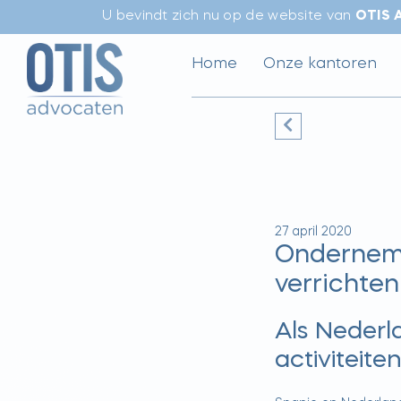
U bevindt zich nu op de website van
OTIS 
Home
Onze kantoren
27 april 2020
Onderneme
verrichten
Als Neder
activiteite