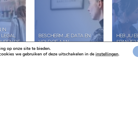
 IN
 LEGAL
BESCHERM JE DATA EN
HEB JIJ 
IJPEN DE
VOLDOE AAN
SPANJE? 
ng op onze site te bieden.
EN
PRIVACYREGELGEVING IN
JE SPAAN
 cookies we gebruiken of deze uitschakelen in de
instellingen
.
SPANJE
WONINGA
oline Rijken
30 november 2023
20 novemb
Richard Hoffmann
Richard Ho
ht