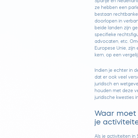
Spanje en Nederland 
ze hebben een par
bestaan rechtbanke
doorlopen in verband
beide landen zijn g
specifieke rechtsfig
advocaten, etc. Omd
Europese Unie, zijn e
kern, op een vergel
Indien je echter in d
dat er ook veel vers
juridisch en wetgev
houden met deze ve
juridische kwesties i
Waar moet 
je activitei
Als je activiteiten i