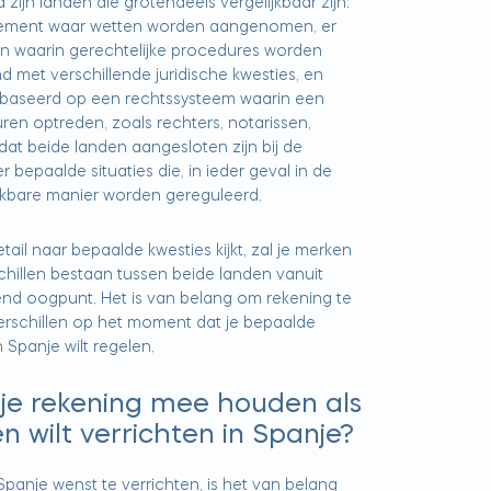
zijn landen die grotendeels vergelijkbaar zijn:
lement waar wetten worden aangenomen, er
n waarin gerechtelijke procedures worden
 met verschillende juridische kwesties, en
ebaseerd op een rechtssysteem waarin een
uren optreden, zoals rechters, notarissen,
at beide landen aangesloten zijn bij de
r bepaalde situaties die, in ieder geval in de
ijkbare manier worden gereguleerd.
etail naar bepaalde kwesties kijkt, zal je merken
chillen bestaan tussen beide landen vanuit
end oogpunt. Het is van belang om rekening te
rschillen op het moment dat je bepaalde
n Spanje wilt regelen.
je rekening mee houden als
ten wilt verrichten in Spanje?
n Spanje wenst te verrichten, is het van belang