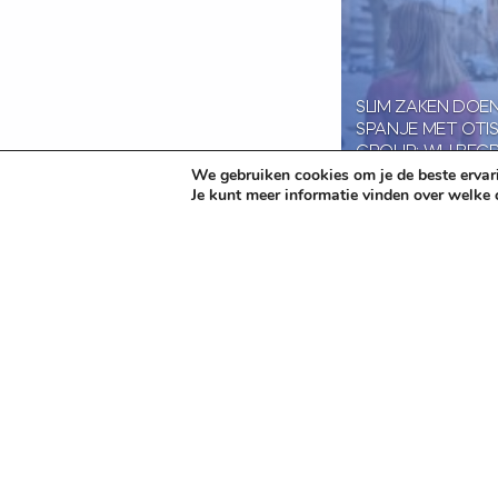
SLIM ZAKEN DOEN
SPANJE MET OTIS
GROUP: WIJ BEGR
We gebruiken cookies om je de beste ervari
TAAL, CULTUUR 
Je kunt meer informatie vinden over welke
WETGEVING!
11 januari 2024
Nic
Naar het overzic