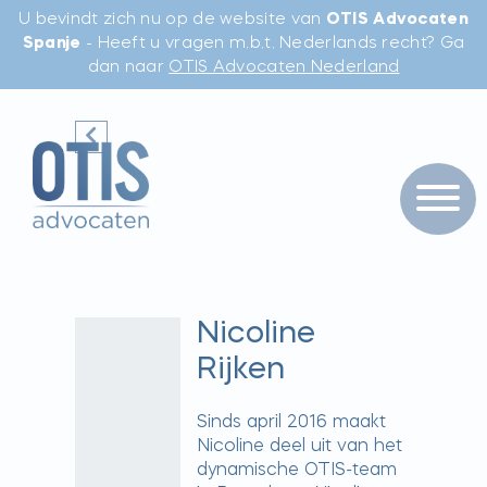
U bevindt zich nu op de website van
OTIS Advocaten
Spanje
- Heeft u vragen m.b.t. Nederlands recht? Ga
dan naar
OTIS Advocaten Nederland
Nicoline
Rijken
Sinds april 2016 maakt
Nicoline deel uit van het
dynamische OTIS-team