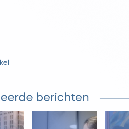
kel
?
teerde berichten