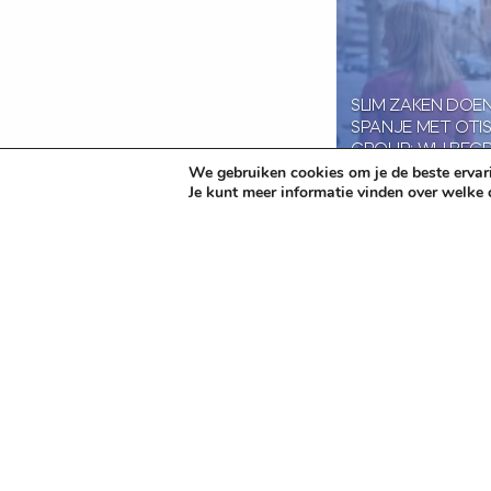
SLIM ZAKEN DOEN
SPANJE MET OTIS
GROUP: WIJ BEGR
We gebruiken cookies om je de beste ervari
TAAL, CULTUUR 
Je kunt meer informatie vinden over welke
WETGEVING!
11 januari 2024
Nic
Naar het overzic