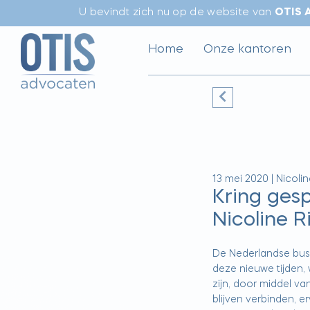
U bevindt zich nu op de website van
OTIS 
Home
Onze kantoren
13 mei 2020
|
Nicolin
Kring gesp
Nicoline R
De Nederlandse busi
deze nieuwe tijden,
zijn, door middel v
blijven verbinden, er