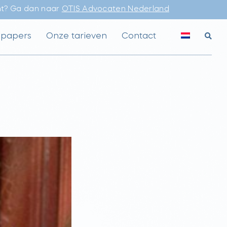
ht? Ga dan naar
OTIS Advocaten Nederland
epapers
Onze tarieven
Contact