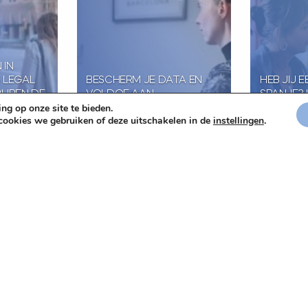
 IN
 LEGAL
BESCHERM JE DATA EN
HEB JIJ 
IJPEN DE
VOLDOE AAN
SPANJE? 
ng op onze site te bieden.
EN
PRIVACYREGELGEVING IN
JE SPAAN
 cookies we gebruiken of deze uitschakelen in de
instellingen
.
SPANJE
WONINGA
oline Rijken
30 november 2023
20 novemb
Richard Hoffmann
Richard Ho
ht