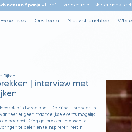
Advocaten Spanje
- Heeft u vragen m.b.t. Nederlands rec
Expertises
Ons team
Nieuwsberichten
Whit
e Rijken
rekken | interview met
ijken
nessclub in Barcelona – De Kring – probeert in
 wanneer er geen maandelijkse events mogelijk
an de podcast ‘Kring gesprekken’ mensen te
varingen te delen en te inspireren. Met in