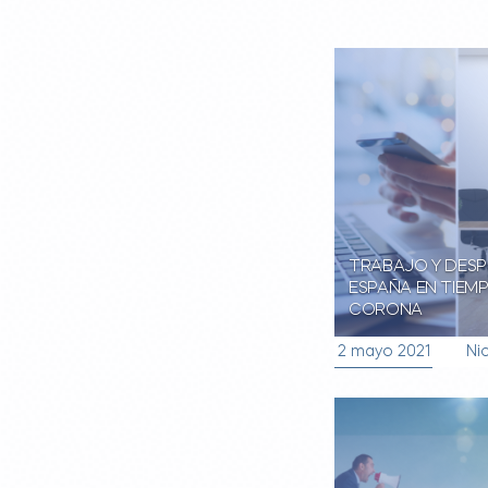
TRABAJO Y DESP
ESPAÑA EN TIEM
CORONA
2 mayo 2021
Nic