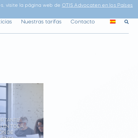
s, visite la página web de
OTIS Advocaten en los Países
icias
Nuestras tarifas
Contacto
ORTANTE
N EN TODA
ÓN DE