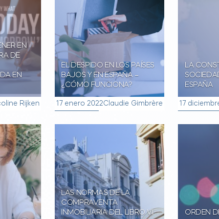
ENER EN
RA DE
EL DESPIDO EN LOS PAÍSES
LA CONS
ADA EN
BAJOS Y EN ESPAÑA –
SOCIEDAD
¿CÓMO FUNCIONA?
ESPAÑA
oline Rijken
17 enero 2022
Claudie Gimbrère
17 diciembr
LAS NORMAS DE LA
COMPRAVENTA
INMOBILIARIA DEL LIBRO VI
ORDEN DE