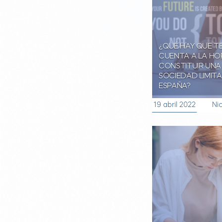
¿QUÉ HAY QUE T
CUENTA A LA HO
CONSTITUIR UNA
SOCIEDAD LIMIT
ESPAÑA?
19 abril 2022
Nic