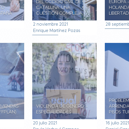
DEL CÓDIGO CIVIL DE
EUROPA 
TO
CATALUÑA: UNA
HOLANDA
SPAÑA
CUESTIÓN COMPLEJA
LIBERTA
2 noviembre 2021
28 septiem
Enrique Martínez Pozas
PROBLEM
IVIENDAS
VIOLENCIA DE GÉNERO –
ARRENDA
FFPLAN)
ESPECIALIDADES
PISOS TU
20 julio 2021
16 julio 202