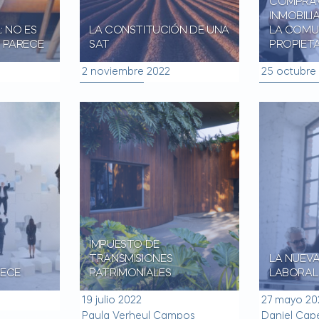
COMPRA
INMOBILI
: NO ES
LA CONSTITUCIÓN DE UNA
LA COMU
 PARECE
SAT
PROPIET
2 noviembre 2022
25 octubre
IMPUESTO DE
TRANSMISIONES
LA NUEV
RECE
PATRIMONIALES
LABORAL
19 julio 2022
27 mayo 20
Paula Verheul Campos
Daniel Cap