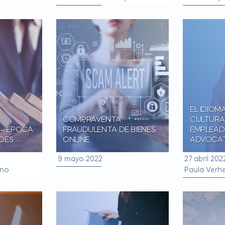
EL IDIOM
COMPRAVENTA
CULTURA
 – ÉPOCA
FRAUDULENTA DE BIENES
EMPLEAD
DES
ONLINE
ADVOCA
9 mayo 2022
27 abril 202
eno
Paula Verh