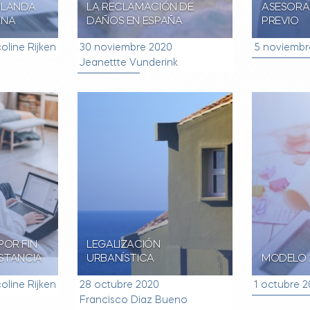
OLANDA
LA RECLAMACIÓN DE
ASESORA
ENA
DAÑOS EN ESPAÑA
PREVIO
oline Rijken
30 noviembre 2020
5 noviembr
Jeanettte Vunderink
POR FIN
LEGALIZACIÓN
ISTANCIA
URBANÍSTICA
MODELO 
oline Rijken
28 octubre 2020
1 octubre 
Francisco Diaz Bueno