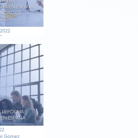
VENTA
ARIA EN ESPAÑA:
NIDAD DE
ARIOS
 2022
A REFORMA
 EN ESPAÑA
22
el Gomez