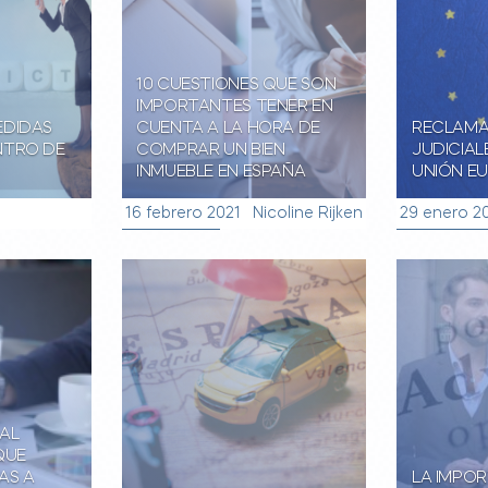
10 CUESTIONES QUE SON
IMPORTANTES TENER EN
EDIDAS
CUENTA A LA HORA DE
RECLAMA
NTRO DE
COMPRAR UN BIEN
JUDICIAL
INMUEBLE EN ESPAÑA
UNIÓN E
16 febrero 2021
Nicoline Rijken
29 enero 2
AL
QUE
AS A
LA IMPOR