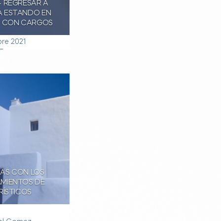
– REGRESAR A
 ESTANDO EN
D CON CARGOS
bre 2021
AS CON LOS
MIENTOS DE
RÍSTICOS
1