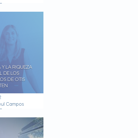
A Y LA RIQUEZA
L DE LOS
OS DE OTIS
TEN
2
eul Campos