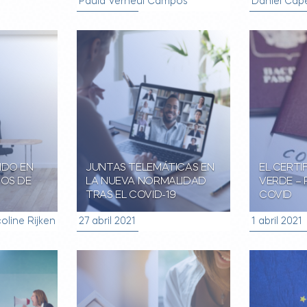
Paula Verheul Campos
Daniel Cap
IDO EN
JUNTAS TELEMÁTICAS EN
EL CERTI
POS DE
LA NUEVA NORMALIDAD
VERDE –
TRAS EL COVID-19
COVID
oline Rijken
27 abril 2021
1 abril 2021