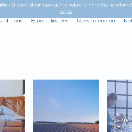
aña
- Si tiene alguna pregunta sobre el derecho neerlandé
Bajos
s oficinas
Especialidades
Nuestro equipo
Not
UNA IMP
CUESTIÓ
OPERACI