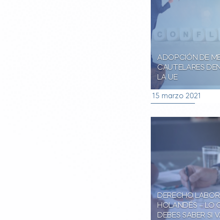
ADOPCIÓN DE M
CAUTELARES DE
LA UE
15 marzo 2021
DERECHO LABOR
HOLANDÉS – LO 
DEBES SABER SI V